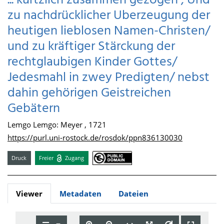
... kürtzlich zusammen gezogen ; Und
zu nachdrücklicher Uberzeugung der
heutigen lieblosen Namen-Christen/
und zu kräftiger Stärckung der
rechtglaubigen Kinder Gottes/
Jedesmahl in zwey Predigten/ nebst
dahin gehörigen Geistreichen
Gebätern
Lemgo Lemgo: Meyer , 1721
https://purl.uni-rostock.de/rosdok/ppn836130030
Druck
Freier
Zugang
Viewer
Metadaten
Dateien