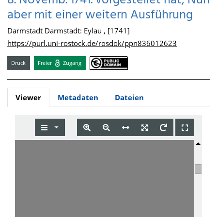
8. Novemb. 1741. vorgestellet hat, Nun
aber mit einer weitern Ausführung
Darmstadt Darmstadt: Eylau , [1741]
https://purl.uni-rostock.de/rosdok/ppn836012623
Druck
Freier
Zugang
Viewer
Metadaten
Dateien