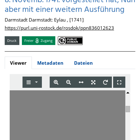
8. Novemb. 1741. vorgestellet hat, Nun
aber mit einer weitern Ausführung
Darmstadt Darmstadt: Eylau , [1741]
https://purl.uni-rostock.de/rosdok/ppn836012623
Druck
Freier
Zugang
Viewer
Metadaten
Dateien