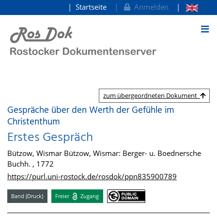
Startseite
Anmelden
zum Inhalt
zum übergeordneten Dokument
Gespräche über den Werth der Gefühle im
Christenthum
Erstes Gespräch
Bützow, Wismar Bützow, Wismar: Berger- u. Boednersche
Buchh. , 1772
https://purl.uni-rostock.de/rosdok/ppn835900789
Band (Druck)
Freier
Zugang