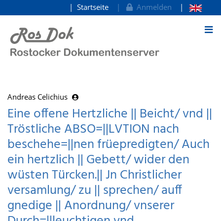
Startseite
Anmelden
zum Inhalt
Andreas Celichius
Eine offene Hertzliche || Beicht/ vnd ||
Tröstliche ABSO=||LVTION nach
beschehe=||nen früepredigten/ Auch
ein hertzlich || Gebett/ wider den
wüsten Türcken.|| Jn Christlicher
versamlung/ zu || sprechen/ auff
gnedige || Anordnung/ vnserer