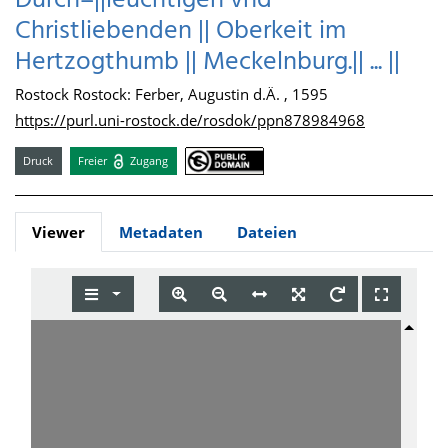
Durch=||leuchtigen vnd
Christliebenden || Oberkeit im
Hertzogthumb || Meckelnburg.|| ... ||
Rostock Rostock: Ferber, Augustin d.Ä. , 1595
https://purl.uni-rostock.de/rosdok/ppn878984968
Druck
Freier
Zugang
Viewer
Metadaten
Dateien