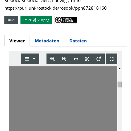
Rostock Rostock: Dietz, Ludwig , 1540
https://purl.uni-rostock.de/rosdok/ppn872818160
Druck
Freier
Zugang
Viewer
Metadaten
Dateien