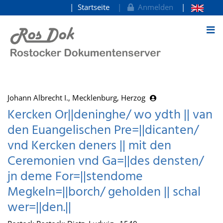
Startseite
Anmelden
zum Inhalt
Johann Albrecht I., Mecklenburg, Herzog
Kercken Or||deninghe/ wo ydth || van
den Euangelischen Pre=||dicanten/
vnd Kercken deners || mit den
Ceremonien vnd Ga=||des densten/
jn deme For=||stendome
Megkeln=||borch/ geholden || schal
wer=||den.||