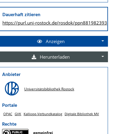
Dauerhaft zitieren
https://purl.uni-rostock.de/
rosdok/ppn881982393
Anzeigen
Herunterladen
Anbieter
Universitätsbibliothek Rostock
Portale
OPAC
GVK
Kalliope-Verbundkatalog
Digitale Bibliothek MV
Rechte
gemeinfrei