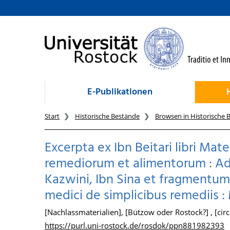
zum Inhalt
E-Publikationen
Start
Historische Bestände
Browsen in Historische 
Excerpta ex Ibn Beitari libri Mate
remediorum et alimentorum : Add
Kazwini, Ibn Sina et fragmentum b
medici de simplicibus remediis : 
[Nachlassmaterialien], [Bützow oder Rostock?] , [ci
https://purl.uni-rostock.de/rosdok/ppn881982393