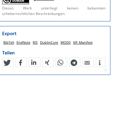
Dieses Werk unterliegt keinen bekannten
urheberrechtlichen Beschränkungen.
Export
BibTeX
EndNote
RIS
DublinCore
MODS
IIIF-Manifest
Teilen
tweet
teilen
mitteilen
teilen
teilen
teilen
mail