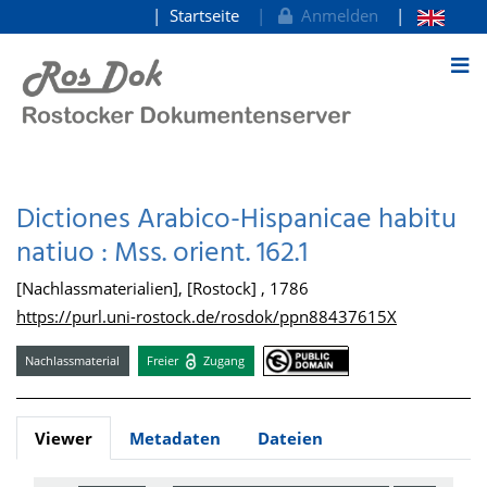
Startseite
Anmelden
zum Inhalt
Dictiones Arabico-Hispanicae habitu
natiuo : Mss. orient. 162.1
[Nachlassmaterialien], [Rostock] , 1786
https://purl.uni-rostock.de/rosdok/ppn88437615X
Nachlassmaterial
Freier
Zugang
Viewer
Metadaten
Dateien