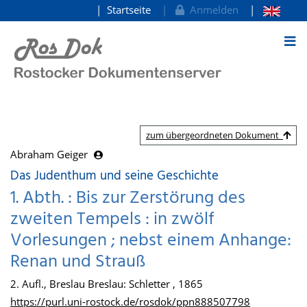
Startseite
Anmelden
zum Inhalt
zum übergeordneten Dokument
Abraham Geiger
Das Judenthum und seine Geschichte
1. Abth. : Bis zur Zerstörung des
zweiten Tempels : in zwölf
Vorlesungen ; nebst einem Anhange:
Renan und Strauß
2. Aufl., Breslau Breslau: Schletter , 1865
https://purl.uni-rostock.de/rosdok/ppn888507798