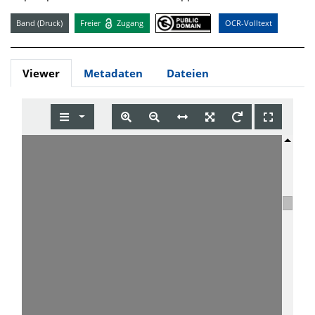
Band (Druck)
Freier
Zugang
OCR-Volltext
Viewer
Metadaten
Dateien