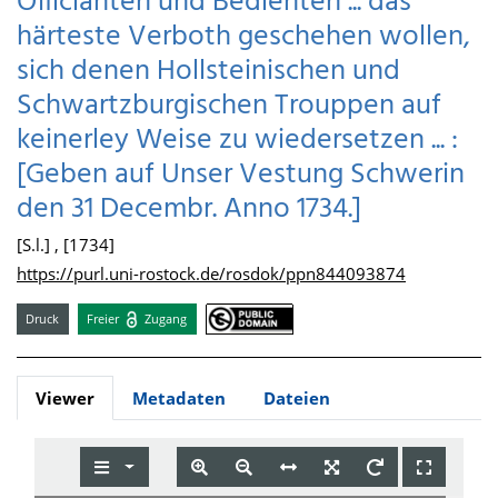
Officianten und Bedienten ... das
härteste Verboth geschehen wollen,
sich denen Hollsteinischen und
Schwartzburgischen Trouppen auf
keinerley Weise zu wiedersetzen ... :
[Geben auf Unser Vestung Schwerin
den 31 Decembr. Anno 1734.]
[S.l.] , [1734]
https://purl.uni-rostock.de/rosdok/ppn844093874
Druck
Freier
Zugang
Viewer
Metadaten
Dateien