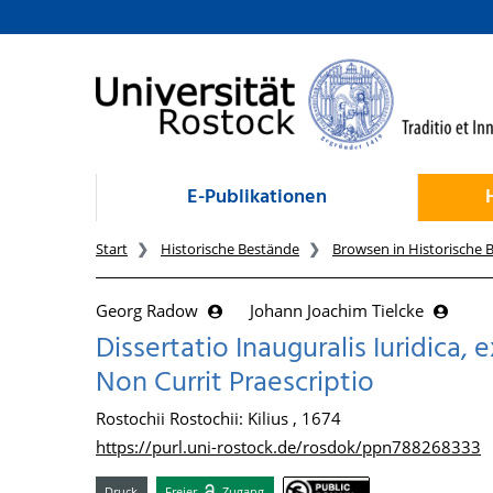
zum Inhalt
E-Publikationen
Start
Historische Bestände
Browsen in Historische 
Georg Radow
Johann Joachim Tielcke
Dissertatio Inauguralis Iuridica
Non Currit Praescriptio
Rostochii Rostochii: Kilius , 1674
https://purl.uni-rostock.de/rosdok/ppn788268333
Druck
Freier
Zugang