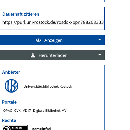
Dauerhaft zitieren
https://purl.uni-rostock.de/
rosdok/ppn788268333
Anzeigen
Herunterladen
Anbieter
Universitätsbibliothek Rostock
Portale
OPAC
GVK
VD17
Digitale Bibliothek MV
Rechte
gemeinfrei