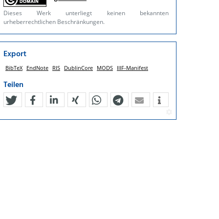
Dieses Werk unterliegt keinen bekannten
urheberrechtlichen Beschränkungen.
Export
BibTeX
EndNote
RIS
DublinCore
MODS
IIIF-Manifest
Teilen
tweet
teilen
mitteilen
teilen
teilen
teilen
mail