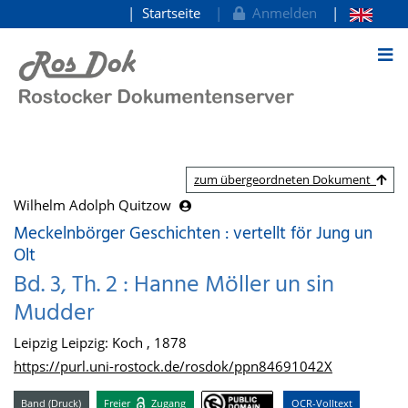
Startseite
Anmelden
zum Inhalt
zum übergeordneten Dokument
Wilhelm Adolph Quitzow
Meckelnbörger Geschichten : vertellt för Jung un
Olt
Bd. 3, Th. 2 : Hanne Möller un sin
Mudder
Leipzig Leipzig: Koch , 1878
https://purl.uni-rostock.de/rosdok/ppn84691042X
Band (Druck)
Freier
Zugang
OCR-Volltext