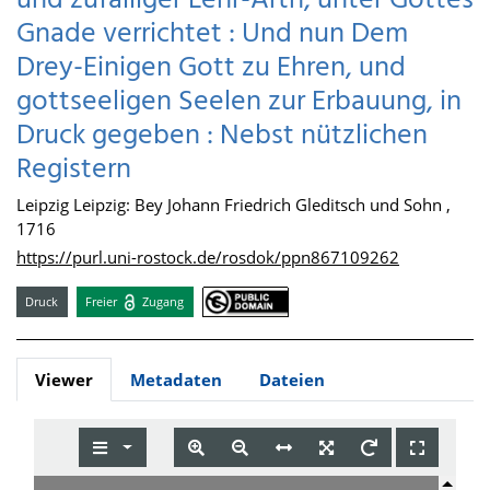
und zufälliger Lehr-Arth, unter Gottes
Gnade verrichtet : Und nun Dem
Drey-Einigen Gott zu Ehren, und
gottseeligen Seelen zur Erbauung, in
Druck gegeben : Nebst nützlichen
Registern
Leipzig Leipzig: Bey Johann Friedrich Gleditsch und Sohn ,
1716
https://purl.uni-rostock.de/rosdok/ppn867109262
Druck
Freier
Zugang
Viewer
Metadaten
Dateien