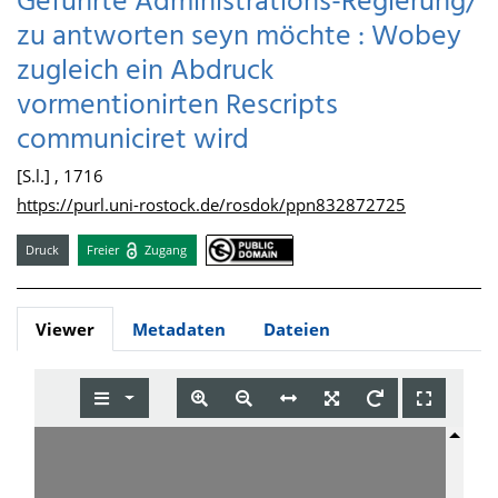
Geführte Administrations-Regierung/
zu antworten seyn möchte : Wobey
zugleich ein Abdruck
vormentionirten Rescripts
communiciret wird
[S.l.] , 1716
https://purl.uni-rostock.de/rosdok/ppn832872725
Druck
Freier
Zugang
Viewer
Metadaten
Dateien