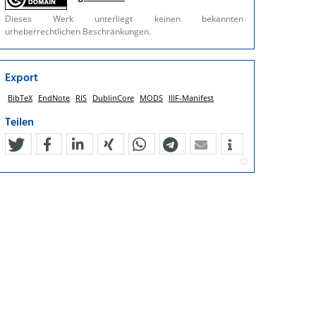
Dieses Werk unterliegt keinen bekannten
urheberrechtlichen Beschränkungen.
Export
BibTeX
EndNote
RIS
DublinCore
MODS
IIIF-Manifest
Teilen
tweet
teilen
mitteilen
teilen
teilen
teilen
mail