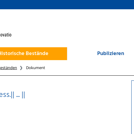
Historische Bestände
Publizieren
Beständen
Dokument
|| ... ||