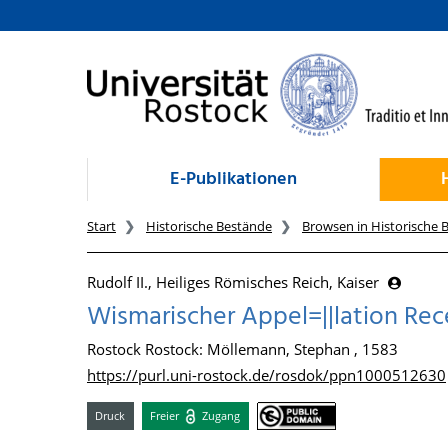
zum Inhalt
E-Publikationen
Start
Historische Bestände
Browsen in Historische 
Rudolf II., Heiliges Römisches Reich, Kaiser
Wismarischer Appel=||lation Recess.
Rostock Rostock: Möllemann, Stephan , 1583
https://purl.uni-rostock.de/rosdok/ppn1000512630
Druck
Freier
Zugang