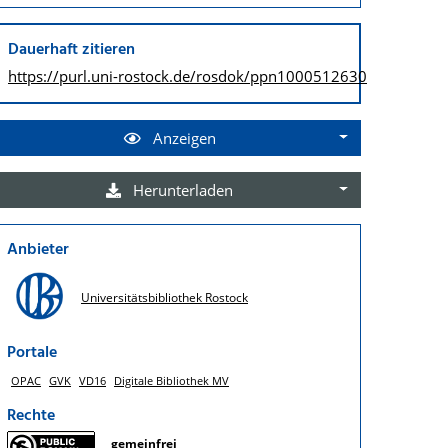
Dauerhaft zitieren
https://purl.uni-rostock.de/
rosdok/ppn1000512630
Anzeigen
Herunterladen
Anbieter
Universitätsbibliothek Rostock
Portale
OPAC
GVK
VD16
Digitale Bibliothek MV
Rechte
gemeinfrei