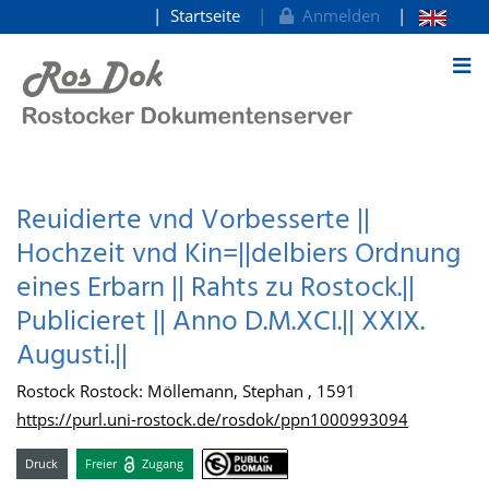
Startseite
Anmelden
zum Inhalt
Reuidierte vnd Vorbesserte ||
Hochzeit vnd Kin=||delbiers Ordnung
eines Erbarn || Rahts zu Rostock.||
Publicieret || Anno D.M.XCI.|| XXIX.
Augusti.||
Rostock Rostock: Möllemann, Stephan , 1591
https://purl.uni-rostock.de/rosdok/ppn1000993094
Druck
Freier
Zugang