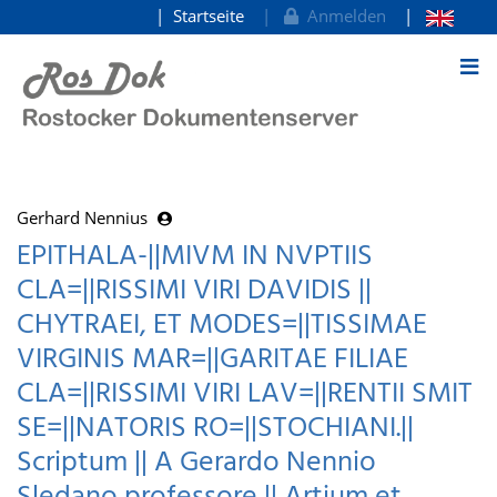
Startseite
Anmelden
zum Inhalt
Gerhard Nennius
EPITHALA-||MIVM IN NVPTIIS
CLA=||RISSIMI VIRI DAVIDIS ||
CHYTRAEI, ET MODES=||TISSIMAE
VIRGINIS MAR=||GARITAE FILIAE
CLA=||RISSIMI VIRI LAV=||RENTII SMIT
SE=||NATORIS RO=||STOCHIANI.||
Scriptum || A Gerardo Nennio