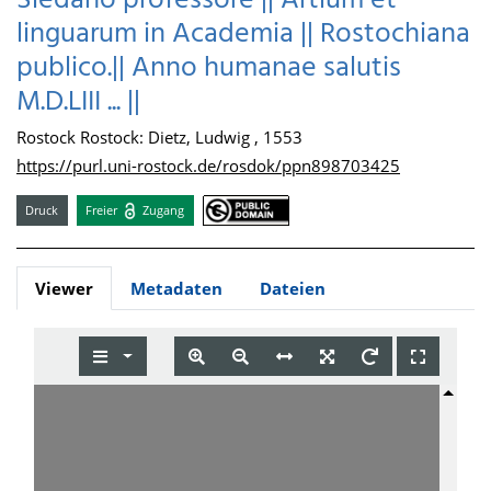
Sledano professore || Artium et
linguarum in Academia || Rostochiana
publico.|| Anno humanae salutis
M.D.LIII ... ||
Rostock Rostock: Dietz, Ludwig , 1553
https://purl.uni-rostock.de/rosdok/ppn898703425
Druck
Freier
Zugang
Viewer
Metadaten
Dateien