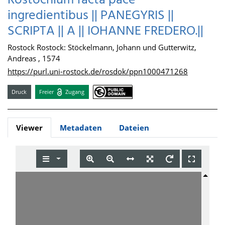
Rostochium facta pace
ingredientibus || PANEGYRIS ||
SCRIPTA || A || IOHANNE FREDERO.||
Rostock Rostock: Stöckelmann, Johann und Gutterwitz,
Andreas , 1574
https://purl.uni-rostock.de/rosdok/ppn1000471268
Druck
Freier
Zugang
Viewer
Metadaten
Dateien