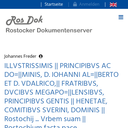
Startseite
Anmelden
zum Inhalt
Johannes Freder
ILLVSTRISSIMIS || PRINCIPIBVS AC
DO=||MINIS, D. IOHANNI AL=||BERTO
ET D. VDALRICO,|| FRATRIBVS,
DVCIBVS MEGAPO=||LENSIBVS,
PRINCIPIBVS GENTIS || HENETAE,
COMITIBVS SVERINI, DOMINIS ||
Rostochij ... Vrbem suam ||