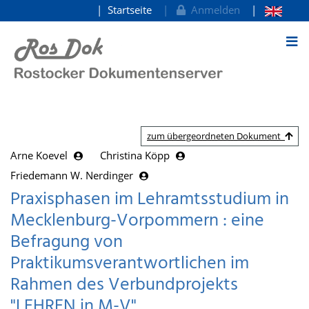
Startseite
Anmelden
zum Inhalt
zum übergeordneten Dokument
Arne Koevel
Christina Köpp
Friedemann W. Nerdinger
Praxisphasen im Lehramtsstudium in
Mecklenburg-Vorpommern : eine
Befragung von
Praktikumsverantwortlichen im
Rahmen des Verbundprojekts
"LEHREN in M-V"