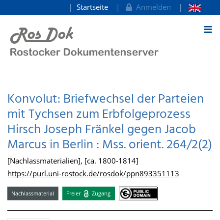
Startseite
Anmelden
zum Inhalt
Konvolut: Briefwechsel der Parteien
mit Tychsen zum Erbfolgeprozess
Hirsch Joseph Fränkel gegen Jacob
Marcus in Berlin : Mss. orient. 264/2(2)
[Nachlassmaterialien], [ca. 1800-1814]
https://purl.uni-rostock.de/rosdok/ppn893351113
Nachlassmaterial
Freier
Zugang