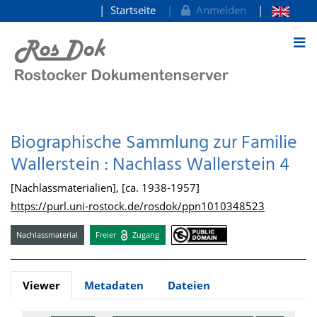
Startseite
Anmelden
zum Inhalt
Biographische Sammlung zur Familie
Wallerstein : Nachlass Wallerstein 4
[Nachlassmaterialien], [ca. 1938-1957]
https://purl.uni-rostock.de/rosdok/ppn1010348523
Nachlassmaterial
Freier
Zugang
Viewer
Metadaten
Dateien