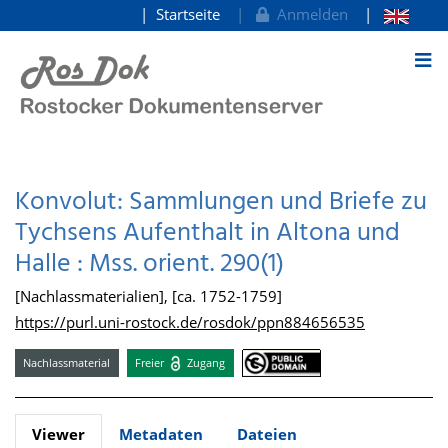
Startseite
Anmelden
zum Inhalt
Konvolut: Sammlungen und Briefe zu
Tychsens Aufenthalt in Altona und
Halle : Mss. orient. 290(1)
[Nachlassmaterialien], [ca. 1752-1759]
https://purl.uni-rostock.de/rosdok/ppn884656535
Nachlassmaterial
Freier
Zugang
Viewer
Metadaten
Dateien