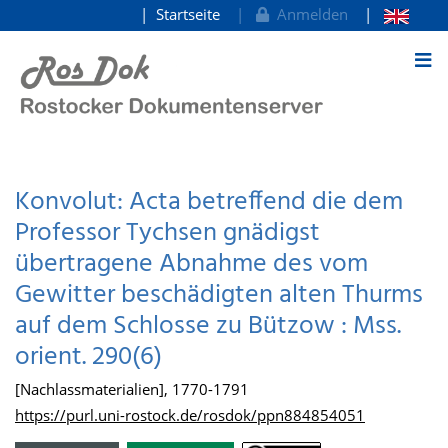
Startseite
Anmelden
zum Inhalt
Konvolut: Acta betreffend die dem
Professor Tychsen gnädigst
übertragene Abnahme des vom
Gewitter beschädigten alten Thurms
auf dem Schlosse zu Bützow : Mss.
orient. 290(6)
[Nachlassmaterialien], 1770-1791
https://purl.uni-rostock.de/rosdok/ppn884854051