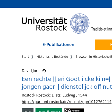
zum Inhalt
E-Publikationen
Start
Historische Bestände
Browsen in Historische 
David Joris
Een rechte || eñ Godtlijcke kijn=
jongen gaer || dienstelijck off nut ||
Rostock Rostock: Dietz, Ludwig , 1544
https://purl.uni-rostock.de/rosdok/ppn1012762114
Druck
Freier
Zugang