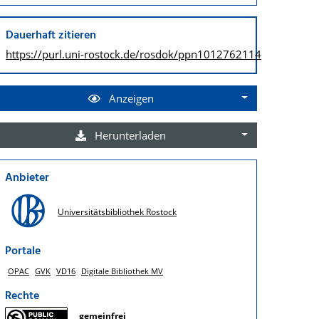
Dauerhaft zitieren
https://purl.uni-rostock.de/
rosdok/ppn1012762114
Anzeigen
Herunterladen
Anbieter
Universitätsbibliothek Rostock
Portale
OPAC
GVK
VD16
Digitale Bibliothek MV
Rechte
gemeinfrei