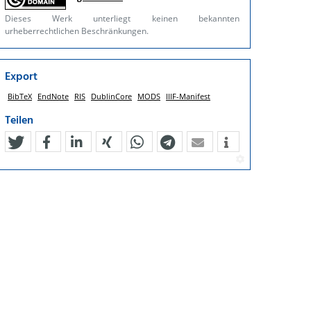
Dieses Werk unterliegt keinen bekannten
urheberrechtlichen Beschränkungen.
Export
BibTeX
EndNote
RIS
DublinCore
MODS
IIIF-Manifest
Teilen
tweet
teilen
mitteilen
teilen
teilen
teilen
mail