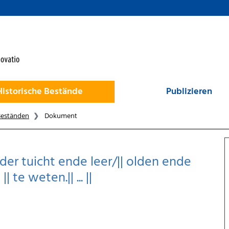
Historische Bestände
Publizieren
Beständen
Dokument
||der tuicht ende leer/|| olden ende
 te weten.|| ... ||