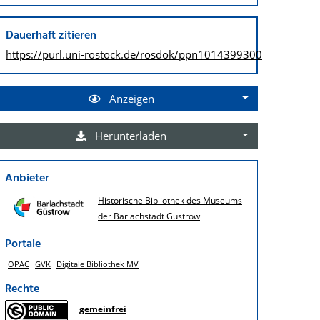
Dauerhaft zitieren
https://purl.uni-rostock.de/
rosdok/ppn1014399300
Anzeigen
Herunterladen
Anbieter
Historische Bibliothek des Museums
der Barlachstadt Güstrow
Portale
OPAC
GVK
Digitale Bibliothek MV
Rechte
gemeinfrei