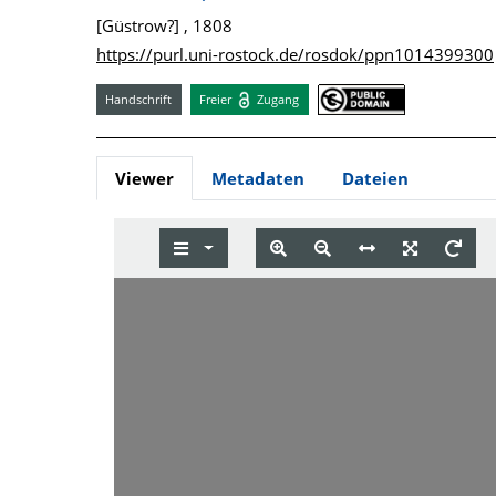
[Güstrow?] , 1808
https://purl.uni-rostock.de/rosdok/ppn1014399300
Handschrift
Freier
Zugang
Viewer
Metadaten
Dateien