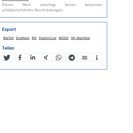
Dieses Werk unterliegt keinen bekannten
urheberrechtlichen Beschränkungen.
Export
BibTeX
EndNote
RIS
DublinCore
MODS
IIIF-Manifest
Teilen
tweet
teilen
mitteilen
teilen
teilen
teilen
mail