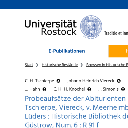
zum Inhalt
E-Publikationen
Start
Historische Bestände
Browsen in Historische 
C. H. Tschierpe
Johann Heinrich Viereck
... Hahn
C. H. H. Knöchel
... Simonis
Probeaufsätze der Abiturienten i
Tschierpe, Viereck, v. Meerheimb
Lüders : Historische Bibliothek
Güstrow, Num. 6 : R 91 f