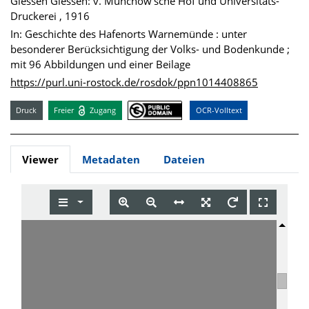
Giessen Giessen: v. Münchow'sche Hof und Universitäts-
Druckerei , 1916
In: Geschichte des Hafenorts Warnemünde : unter
besonderer Berücksichtigung der Volks- und Bodenkunde ;
mit 96 Abbildungen und einer Beilage
https://purl.uni-rostock.de/rosdok/ppn1014408865
Druck
Freier
Zugang
OCR-Volltext
Viewer
Metadaten
Dateien