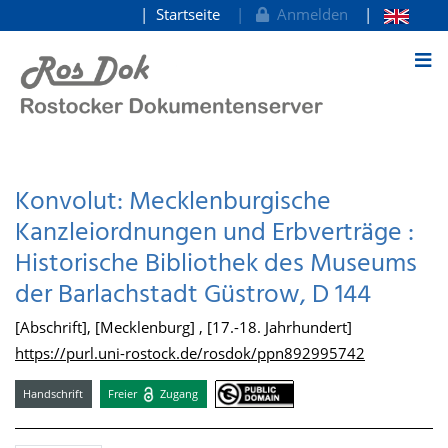
Startseite
Anmelden
zum Inhalt
Konvolut: Mecklenburgische
Kanzleiordnungen und Erbverträge :
Historische Bibliothek des Museums
der Barlachstadt Güstrow, D 144
[Abschrift], [Mecklenburg] , [17.-18. Jahrhundert]
https://purl.uni-rostock.de/rosdok/ppn892995742
Handschrift
Freier
Zugang