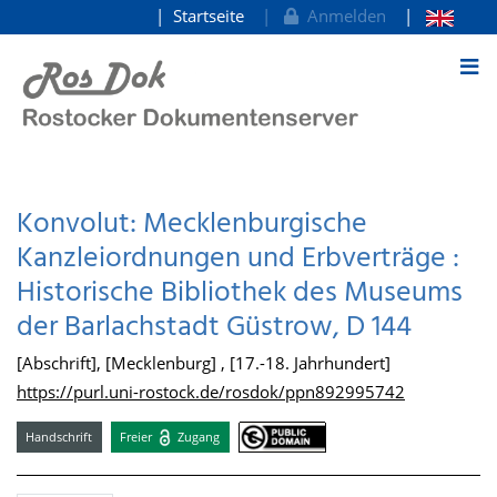
Startseite
Anmelden
zum Inhalt
Konvolut: Mecklenburgische
Kanzleiordnungen und Erbverträge :
Historische Bibliothek des Museums
der Barlachstadt Güstrow, D 144
[Abschrift], [Mecklenburg] , [17.-18. Jahrhundert]
https://purl.uni-rostock.de/rosdok/ppn892995742
Handschrift
Freier
Zugang