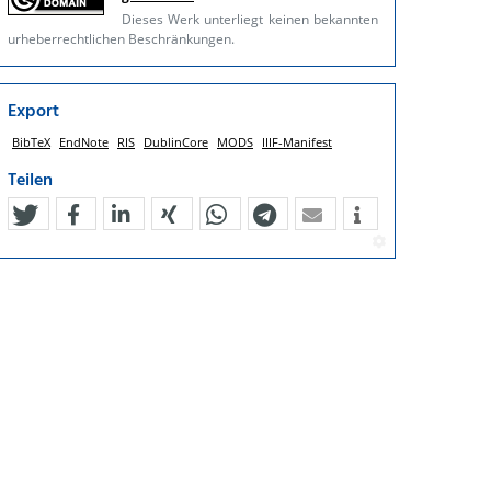
Dieses Werk unterliegt keinen bekannten
urheberrechtlichen Beschränkungen.
Export
BibTeX
EndNote
RIS
DublinCore
MODS
IIIF-Manifest
Teilen
tweet
teilen
mitteilen
teilen
teilen
teilen
mail