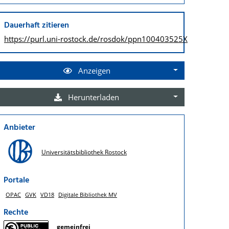
Dauerhaft zitieren
https://purl.uni-rostock.de/
rosdok/ppn100403525X
Anzeigen
Herunterladen
Anbieter
Universitätsbibliothek Rostock
Portale
OPAC
GVK
VD18
Digitale Bibliothek MV
Rechte
gemeinfrei