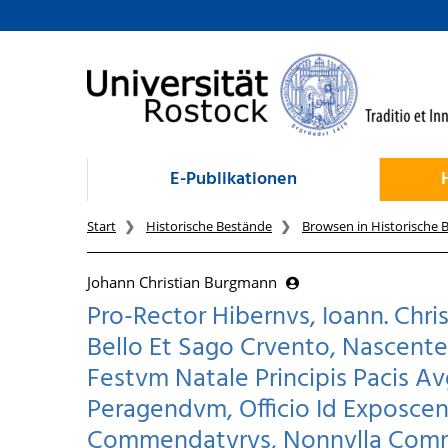
zum Inhalt
E-Publikationen
Start
Historische Bestände
Browsen in Historische 
Johann Christian Burgmann
Pro-Rector Hibernvs, Ioann. Christ
Bello Et Sago Crvento, Nascente M
Festvm Natale Principis Pacis Av
Peragendvm, Officio Id Exposcent
Commendatvrvs, Nonnvlla Com