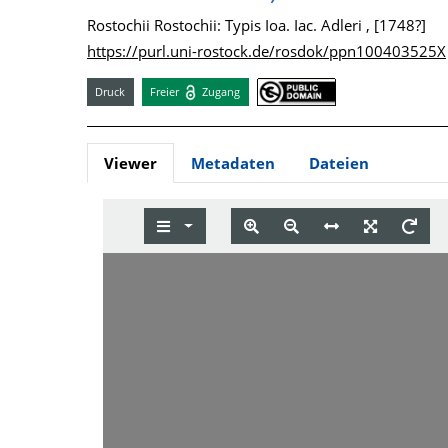
Rostochii Rostochii: Typis Ioa. Iac. Adleri , [1748?]
https://purl.uni-rostock.de/rosdok/ppn100403525X
Druck
Freier
Zugang
Viewer
Metadaten
Dateien