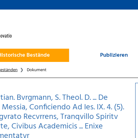
Historische Bestände
Publizieren
Beständen
Dokument
ian. Bvrgmann, S. Theol. D. ... De
essia, Conficiendo Ad Ies. IX. 4. (5).
gvrato Recvrrens, Tranqvillo Spiritv
e, Civibus Academicis ... Enixe
mentatvr