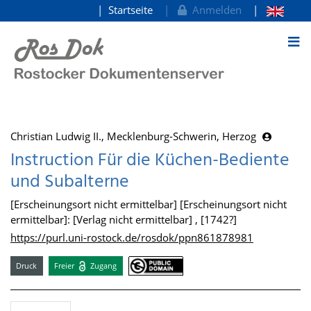
Startseite
Anmelden
zum Inhalt
Christian Ludwig II., Mecklenburg-Schwerin, Herzog
Instruction Für die Küchen-Bediente
und Subalterne
[Erscheinungsort nicht ermittelbar] [Erscheinungsort nicht
ermittelbar]: [Verlag nicht ermittelbar] , [1742?]
https://purl.uni-rostock.de/rosdok/ppn861878981
Druck
Freier
Zugang