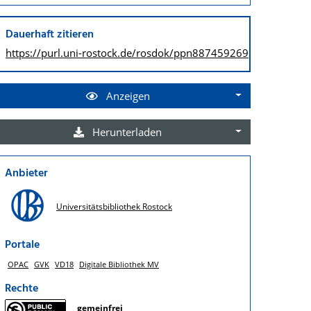
Dauerhaft zitieren
https://purl.uni-rostock.de/
rosdok/ppn887459269
Anzeigen
Herunterladen
Anbieter
Universitätsbibliothek Rostock
Portale
OPAC
GVK
VD18
Digitale Bibliothek MV
Rechte
gemeinfrei