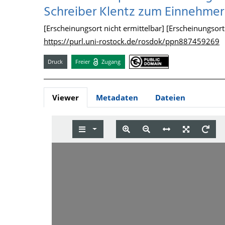
Schreiber Klentz zum Einnehmer b
[Erscheinungsort nicht ermittelbar] [Erscheinungsort n
https://purl.uni-rostock.de/rosdok/ppn887459269
Druck
Freier
Zugang
Viewer
Metadaten
Dateien