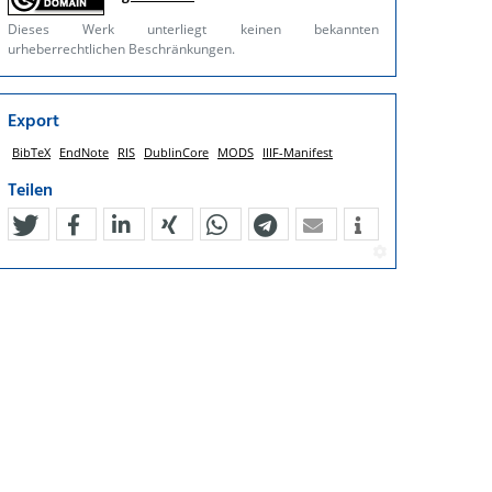
Dieses Werk unterliegt keinen bekannten
urheberrechtlichen Beschränkungen.
Export
BibTeX
EndNote
RIS
DublinCore
MODS
IIIF-Manifest
Teilen
tweet
teilen
mitteilen
teilen
teilen
teilen
mail