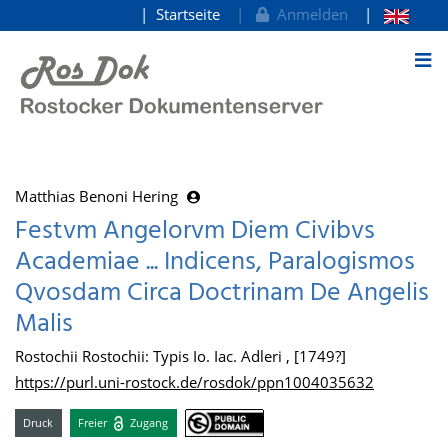
Startseite
Anmelden
zum Inhalt
Matthias Benoni Hering
Festvm Angelorvm Diem Civibvs
Academiae ... Indicens, Paralogismos
Qvosdam Circa Doctrinam De Angelis
Malis
Rostochii Rostochii: Typis Io. Iac. Adleri , [1749?]
https://purl.uni-rostock.de/rosdok/ppn1004035632
Druck
Freier
Zugang