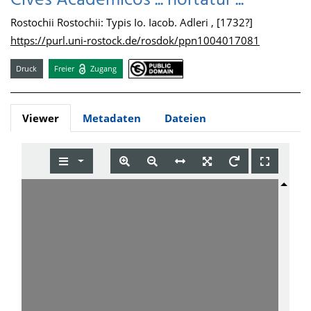
Cives Academicos ... hortatur ...
Rostochii Rostochii: Typis Io. Iacob. Adleri , [1732?]
https://purl.uni-rostock.de/rosdok/ppn1004017081
Druck
Freier
Zugang
Viewer
Metadaten
Dateien