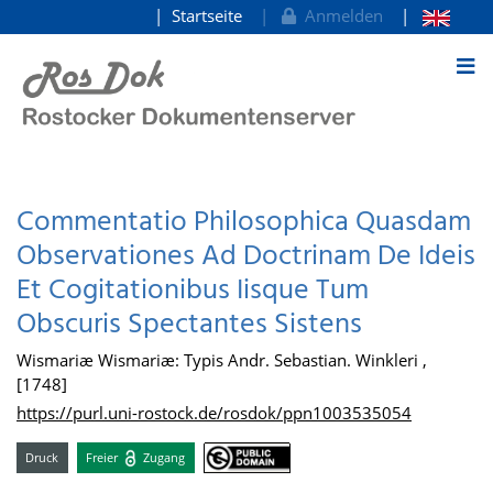
Startseite
Anmelden
zum Inhalt
Commentatio Philosophica Quasdam
Observationes Ad Doctrinam De Ideis
Et Cogitationibus Iisque Tum
Obscuris Spectantes Sistens
Wismariæ Wismariæ: Typis Andr. Sebastian. Winkleri ,
[1748]
https://purl.uni-rostock.de/rosdok/ppn1003535054
Druck
Freier
Zugang