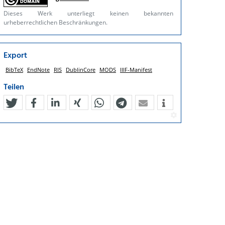
Dieses Werk unterliegt keinen bekannten
urheberrechtlichen Beschränkungen.
Export
BibTeX
EndNote
RIS
DublinCore
MODS
IIIF-Manifest
Teilen
tweet
teilen
mitteilen
teilen
teilen
teilen
mail