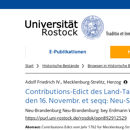
zum Inhalt
E-Publikationen
Start
Historische Bestände
Browsen in Historische 
Adolf Friedrich IV., Mecklenburg-Strelitz, Herzog
Contributions-Edict des Land-T
den 16. Novembr. et seqq: Neu-S
Neu-Brandenburg Neu-Brandenburg: bey Erdmann W
https://purl.uni-rostock.de/rosdok/ppn892912529
Abstract:
Contributions-Edict vom Jahr 1762 für Mecklenburg-Stre