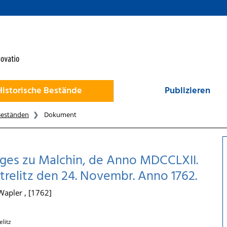
Historische Bestände
Publizieren
Beständen
Dokument
ages zu Malchin, de Anno MDCCLXII.
trelitz den 24. Novembr. Anno 1762.
apler , [1762]
litz