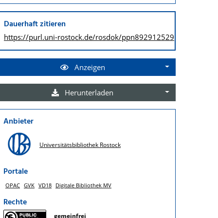
Dauerhaft zitieren
https://purl.uni-rostock.de/
rosdok/ppn892912529
Anzeigen
Herunterladen
Anbieter
Universitätsbibliothek Rostock
Portale
OPAC
GVK
VD18
Digitale Bibliothek MV
Rechte
gemeinfrei