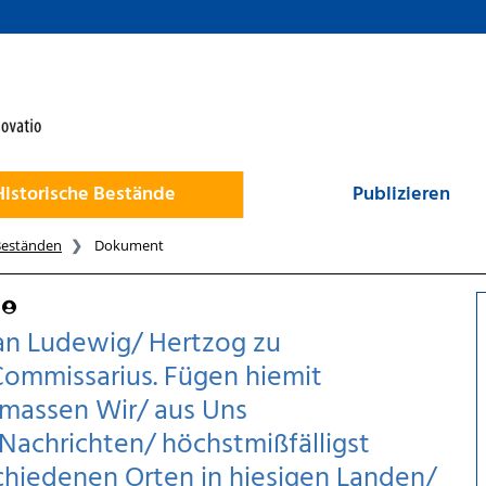
Historische Bestände
Publizieren
Beständen
Dokument
an Ludewig/ Hertzog zu
 Commissarius. Fügen hiemit
 massen Wir/ aus Uns
chrichten/ höchstmißfälligst
hiedenen Orten in hiesigen Landen/