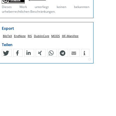
Dieses Werk unterliegt keinen bekannten
urheberrechtlichen Beschränkungen.
Export
BibTeX
EndNote
RIS
DublinCore
MODS
IIIF-Manifest
Teilen
tweet
teilen
mitteilen
teilen
teilen
teilen
mail