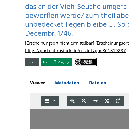
das an der Vieh-Seuche umgefall
beworffen werde/ zum theil abe
unbedecket liegen bleibe ... : 
Decembr: 1746.
[Erscheinungsort nicht ermittelbar] [Erscheinungsort n
https://purl.uni-rostock.de/rosdok/ppn861819837
Druck
Freier
Zugang
Viewer
Metadaten
Dateien