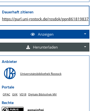
Dauerhaft zitieren
https://purl.uni-rostock.de/
rosdok/ppn861819837
Anzeigen
Herunterladen
Anbieter
Universitätsbibliothek Rostock
Portale
OPAC
GVK
VD18
Digitale Bibliothek MV
Rechte
gemeinfrei