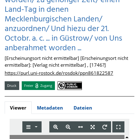
worden/ zu gehöriger Zeit/ einen
Land-Tag in denen
Mecklenburgischen Landen/
anzuordnen/ Und hiezu der 21.
Octobr. a. c. ... in Güstrow/ von Uns
anberahmet worden ...
[Erscheinungsort nicht ermittelbar] [Erscheinungsort nicht
ermittelbar]: [Verlag nicht ermittelbar] , [1746?]
https://purl.uni-rostock.de/rosdok/ppn861822587
Druck
Freier
Zugang
Viewer
Metadaten
Dateien