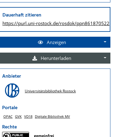
Dauerhaft zitieren
https://purl.uni-rostock.de/
rosdok/ppn861870522
Anzeigen
Herunterladen
Anbieter
Universitätsbibliothek Rostock
Portale
OPAC
GVK
VD18
Digitale Bibliothek MV
Rechte
gemeinfrei