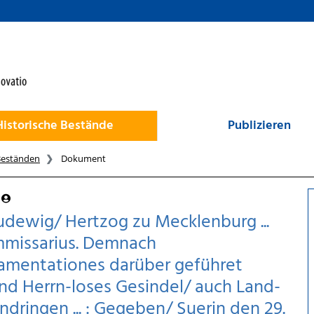
Historische Bestände
Publizieren
Beständen
Dokument
dewig/ Hertzog zu Mecklenburg ...
mmissarius. Demnach
Lamentationes darüber geführet
nd Herrn-loses Gesindel/ auch Land-
indringen ... : Gegeben/ Suerin den 29.