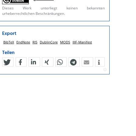
Dieses Werk unterliegt keinen bekannten
urheberrechtlichen Beschränkungen.
Export
BibTeX
EndNote
RIS
DublinCore
MODS
IIIF-Manifest
Teilen
tweet
teilen
mitteilen
teilen
teilen
teilen
mail