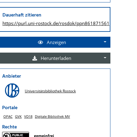
Dauerhaft zitieren
https://purl.uni-rostock.de/
rosdok/ppn861871561
Anzeigen
Herunterladen
Anbieter
Universitätsbibliothek Rostock
Portale
OPAC
GVK
VD18
Digitale Bibliothek MV
Rechte
gemeinfrei