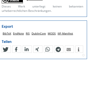
Dieses Werk unterliegt keinen bekannten
urheberrechtlichen Beschränkungen.
Export
BibTeX
EndNote
RIS
DublinCore
MODS
IIIF-Manifest
Teilen
tweet
teilen
mitteilen
teilen
teilen
teilen
mail