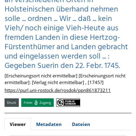
an verschiedenen Orten in
Holsteinischen überhand nehmen
solle ... ordnen ... Wir ... daß ... kein
Vieh/ noch einige Vieh-Heute aus
fremden Landen in diese Hertzog-
Fürstenthümer and Landen gebracht
und eingelassen werden soll ... :
Gegeben Suerin den 22. Febr. 1745.
[Erscheinungsort nicht ermittelbar] [Erscheinungsort nicht
ermittelbar]: [Verlag nicht ermittelbar] , [1745?]
https://purl.uni-rostock.de/rosdok/ppn861873211
Druck
Freier
Zugang
Viewer
Metadaten
Dateien