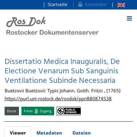
Startseite
Anmelden
zum Inhalt
Dissertatio Medica Inauguralis, De
Electione Venarum Sub Sanguinis
Ventilatione Subinde Necessaria
Buetzovii Buetzovii: Typis Johann. Gotth. Fritzii , [1765]
https://purl.uni-rostock.de/rosdok/ppn880874538
Druck
Freier
Zugang
Viewer
Metadaten
Dateien