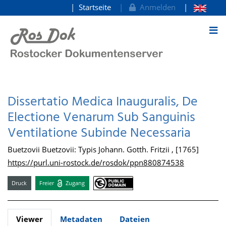
Startseite
Anmelden
zum Inhalt
Dissertatio Medica Inauguralis, De
Electione Venarum Sub Sanguinis
Ventilatione Subinde Necessaria
Buetzovii Buetzovii: Typis Johann. Gotth. Fritzii , [1765]
https://purl.uni-rostock.de/rosdok/ppn880874538
Druck
Freier
Zugang
Viewer
Metadaten
Dateien