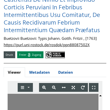
Castrensis De Nimio Et Improvido
Corticis Peruviani In Febribus
Intermittentibus Usu Comitatur, De
Causis Recidivarum Febrium
Intermittentium Quædam Præfatus
Buetzovii Buetzovii: Typis Johann. Gotth. Fritzii , [1763]
https://purl.uni-rostock.de/rosdok/ppn88087502X
Druck
Freier
Zugang
Viewer
Metadaten
Dateien