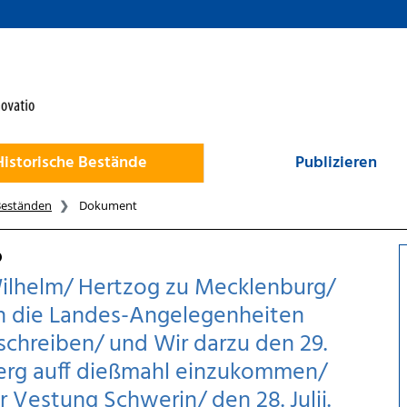
Historische Bestände
Publizieren
Beständen
Dokument
ilhelm/ Hertzog zu Mecklenburg/
h die Landes-Angelegenheiten
chreiben/ und Wir darzu den 29.
nberg auff dießmahl einzukommen/
er Vestung Schwerin/ den 28. Julii.