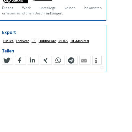
Dieses Werk unterliegt keinen bekannten
urheberrechtlichen Beschränkungen.
Export
BibTeX
EndNote
RIS
DublinCore
MODS
IIIF-Manifest
Teilen
tweet
teilen
mitteilen
teilen
teilen
teilen
mail