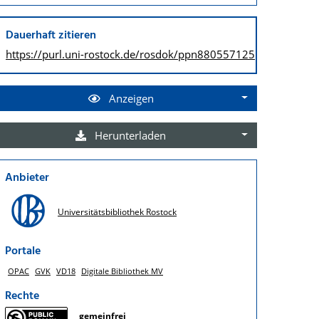
Dauerhaft zitieren
https://purl.uni-rostock.de/
rosdok/ppn880557125
Anzeigen
Herunterladen
Anbieter
Universitätsbibliothek Rostock
Portale
OPAC
GVK
VD18
Digitale Bibliothek MV
Rechte
gemeinfrei