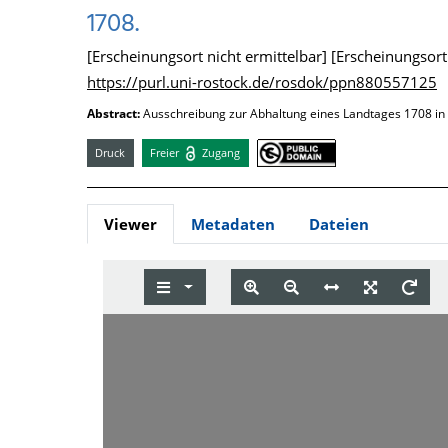
1708.
[Erscheinungsort nicht ermittelbar] [Erscheinungsort n
https://purl.uni-rostock.de/rosdok/ppn880557125
Abstract:
Ausschreibung zur Abhaltung eines Landtages 1708 in
Druck
Freier
Zugang
Viewer
Metadaten
Dateien