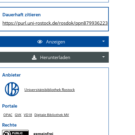
Dauerhaft zitieren
https://purl.uni-rostock.de/
rosdok/ppn879936223
Anzeigen
Herunterladen
Anbieter
Universitätsbibliothek Rostock
Portale
OPAC
GVK
VD18
Digitale Bibliothek MV
Rechte
gemeinfrei