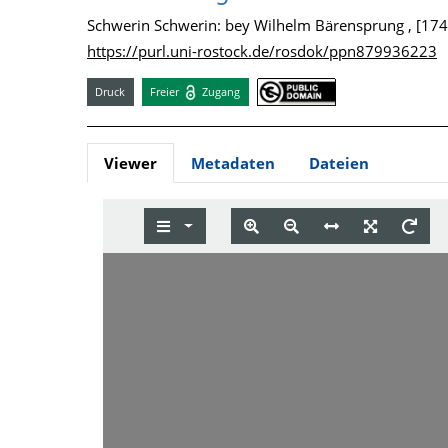
Schwerin Schwerin: bey Wilhelm Bärensprung , [174
https://purl.uni-rostock.de/rosdok/ppn879936223
Druck
Freier
Zugang
Viewer
Metadaten
Dateien