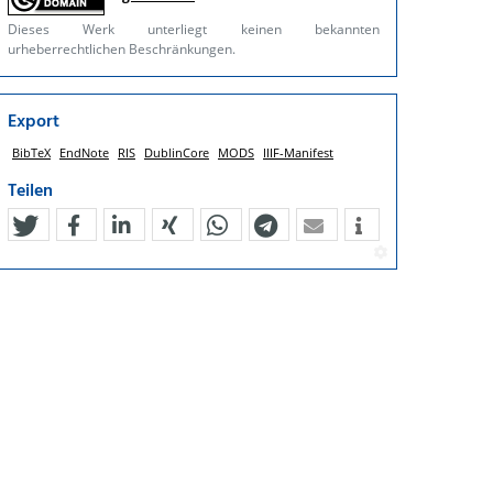
Dieses Werk unterliegt keinen bekannten
urheberrechtlichen Beschränkungen.
Export
BibTeX
EndNote
RIS
DublinCore
MODS
IIIF-Manifest
Teilen
tweet
teilen
mitteilen
teilen
teilen
teilen
mail