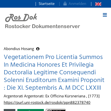
Startseite
Anmelden
zum Inhalt
Abondius Hosang
Vegetationem Pro Licentia Summos
In Medicina Honores Et Privilegia
Doctoralia Legitime Consequendi
Solenni Eruditorum Examini Proponit
: Die XI. Septembris A. M DCC LXXIII
Argentorati Argentorati: Ex Officina Kürsneriana , [1773]
https://purl.uni-rostock.de/rosdok/ppn882378740