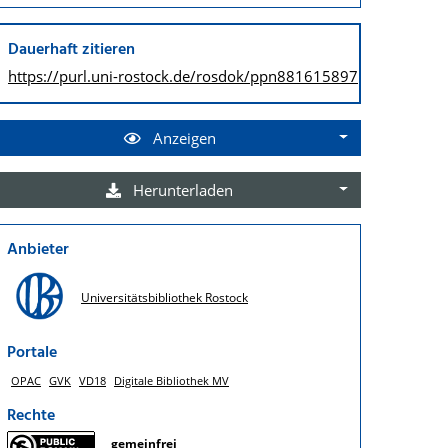
Dauerhaft zitieren
https://purl.uni-rostock.de/
rosdok/ppn881615897
Anzeigen
Herunterladen
Anbieter
Universitätsbibliothek Rostock
Portale
OPAC
GVK
VD18
Digitale Bibliothek MV
Rechte
gemeinfrei