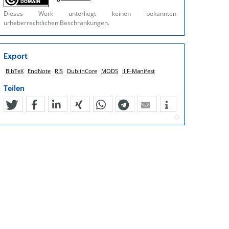
Dieses Werk unterliegt keinen bekannten
urheberrechtlichen Beschränkungen.
Export
BibTeX
EndNote
RIS
DublinCore
MODS
IIIF-Manifest
Teilen
tweet
teilen
mitteilen
teilen
teilen
teilen
mail