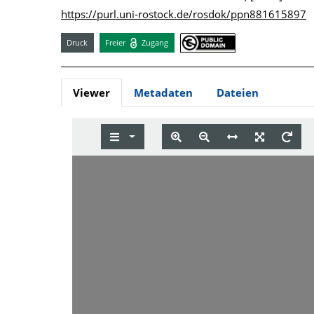
https://purl.uni-rostock.de/rosdok/ppn881615897
Druck
Freier
Zugang
Viewer
Metadaten
Dateien