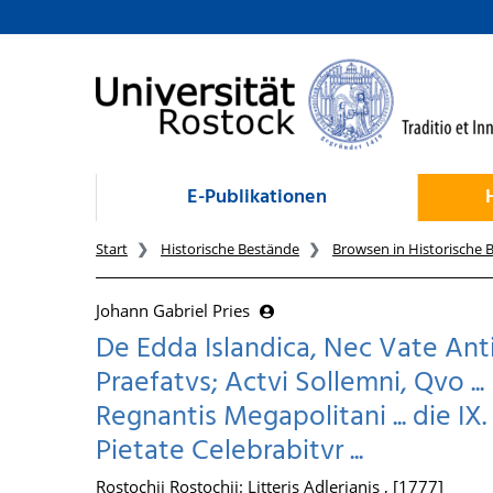
zum Inhalt
E-Publikationen
Start
Historische Bestände
Browsen in Historische 
Johann Gabriel Pries
De Edda Islandica, Nec Vate Anti
Praefatvs; Actvi Sollemni, Qvo ... 
Regnantis Megapolitani ... die IX
Pietate Celebrabitvr ...
Rostochii Rostochii: Litteris Adlerianis , [1777]