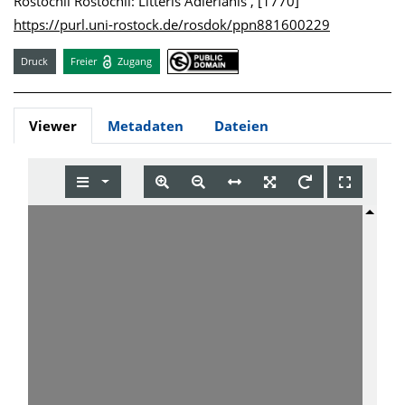
Rostochii Rostochii: Litteris Adlerianis , [1770]
https://purl.uni-rostock.de/rosdok/ppn881600229
Druck
Freier
Zugang
Viewer
Metadaten
Dateien