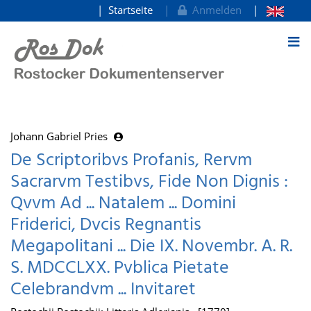
Startseite
Anmelden
zum Inhalt
Johann Gabriel Pries
De Scriptoribvs Profanis, Rervm
Sacrarvm Testibvs, Fide Non Dignis :
Qvvm Ad ... Natalem ... Domini
Friderici, Dvcis Regnantis
Megapolitani ... Die IX. Novembr. A. R.
S. MDCCLXX. Pvblica Pietate
Celebrandvm ... Invitaret