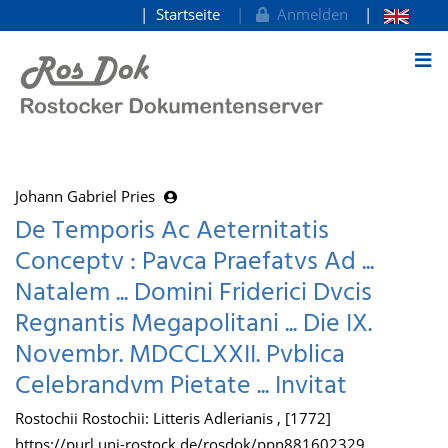
Startseite
Anmelden
zum Inhalt
Johann Gabriel Pries
De Temporis Ac Aeternitatis
Conceptv : Pavca Praefatvs Ad ...
Natalem ... Domini Friderici Dvcis
Regnantis Megapolitani ... Die IX.
Novembr. MDCCLXXII. Pvblica
Celebrandvm Pietate ... Invitat
Rostochii Rostochii: Litteris Adlerianis , [1772]
https://purl.uni-rostock.de/rosdok/ppn881602329