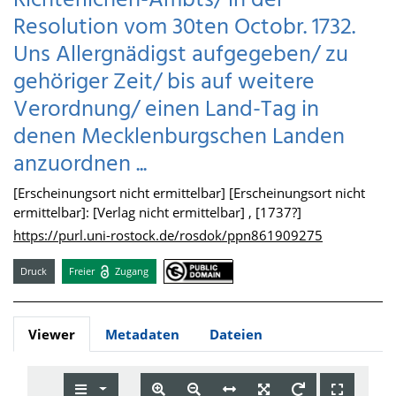
Richterlichen-Ambts/ in der
Resolution vom 30ten Octobr. 1732.
Uns Allergnädigst aufgegeben/ zu
gehöriger Zeit/ bis auf weitere
Verordnung/ einen Land-Tag in
denen Mecklenburgschen Landen
anzuordnen ...
[Erscheinungsort nicht ermittelbar] [Erscheinungsort nicht
ermittelbar]: [Verlag nicht ermittelbar] , [1737?]
https://purl.uni-rostock.de/rosdok/ppn861909275
Druck
Freier
Zugang
Viewer
Metadaten
Dateien